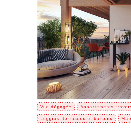
Vue dégagée
Appartements traver
Loggias, terrasses et balcons
Mat