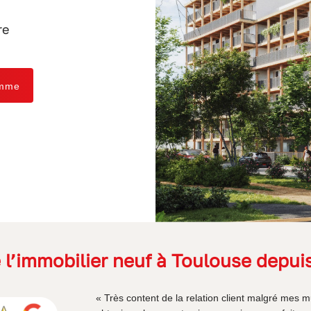
re
amme
 l’immobilier neuf à Toulouse depui
«
Très content de la relation client malgré mes 