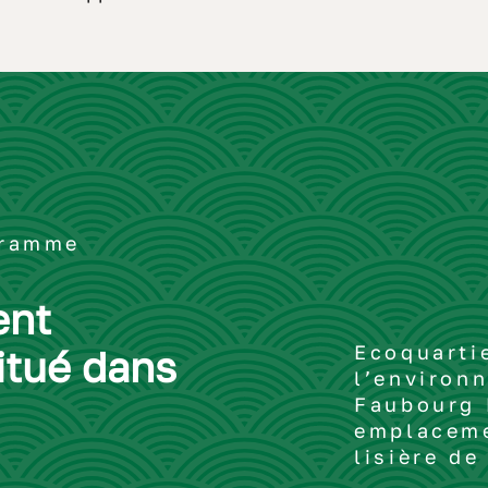
gramme
ent
Ecoquarti
itué dans
l’environn
Faubourg 
emplaceme
lisière de