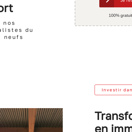
Je ré
ort
100% gratui
e nos
alistes du
s neufs
Investir da
Transf
en imm