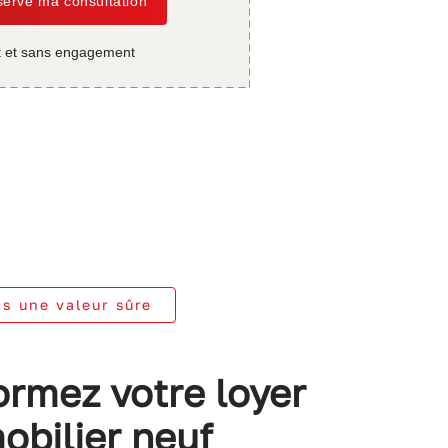
serve ma consultation
t et sans engagement
ns une valeur sûre
ormez votre loyer
obilier neuf