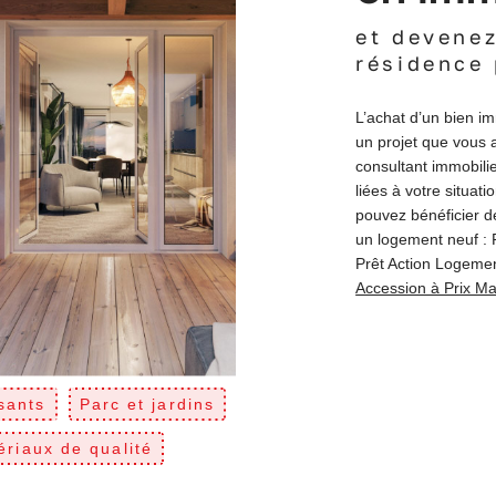
et devenez
résidence 
L’achat d’un bien i
un projet que vous 
consultant immobilier
liées à votre situati
pouvez bénéficier de
un logement neuf :
Prêt Action Logemen
Accession à Prix Ma
sants
Parc et jardins
ériaux de qualité