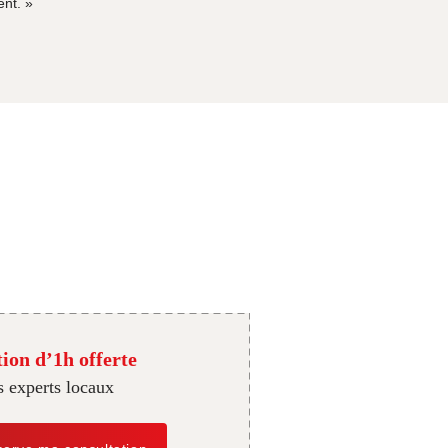
ent.
»
ion d’1h offerte
s experts locaux