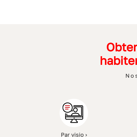
Obten
habite
No
Par visio ›